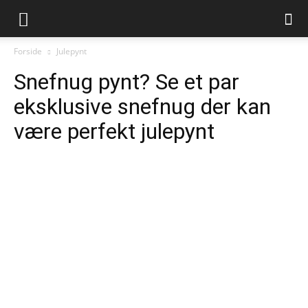
Juleliv.dk
Forside
Julepynt
Snefnug pynt? Se et par
eksklusive snefnug der kan
være perfekt julepynt