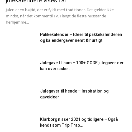
julekalendere vises i år
Julen er en højtid, der er fyldt med traditioner. Det gælder ikke
mindst, når det kommer til TV. I langt de fleste husstande
herhjemme...
Pakkekalender – Ideer til pakkekalenderen
og kalendergaver nemt & hurtigt
Julegave til ham – 100+ GODE julegaver der
kan overraske i...
Julegaver til hende – Inspiration og
gaveideer
Klarborg nisser 2021 og tidligere – Også
kendt som Trip Trap...