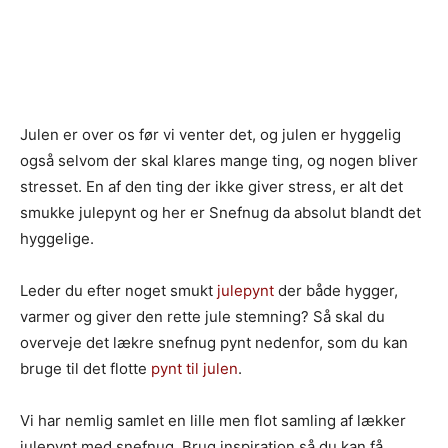
Julen er over os før vi venter det, og julen er hyggelig
også selvom der skal klares mange ting, og nogen bliver
stresset. En af den ting der ikke giver stress, er alt det
smukke julepynt og her er Snefnug da absolut blandt det
hyggelige.
Leder du efter noget smukt
julepynt
der både hygger,
varmer og giver den rette jule stemning? Så skal du
overveje det lækre snefnug pynt nedenfor, som du kan
bruge til det flotte
pynt til julen
.
Vi har nemlig samlet en lille men flot samling af lækker
julepynt med snefnug. Brug inspiration så du kan få