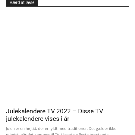
Værd at læse
Julekalendere TV 2022 – Disse TV
julekalendere vises i år
Julen er en højtid, der er fyldt med traditioner. Det gælder ikke
mindst, når det kommer til TV. I langt de fleste husstande