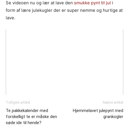
Se videoen nu og lær at lave den
smukke pynt til jul
i
form af lære julekugler der er super nemme og hurtige at
lave.
Tidligere artikel
Næste artikel
Te pakkekalender med
Hjemmelavet julepynt med
forskelligt te er måske den
grankogler
søde ide til hende?