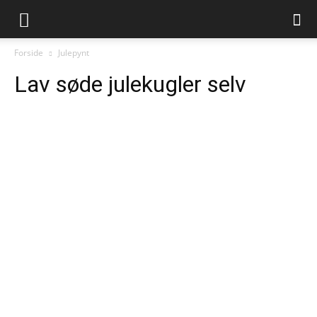
Juleliv.dk
Forside
Julepynt
Lav søde julekugler selv