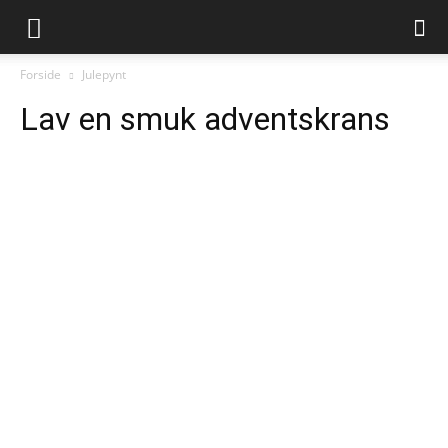
Juleliv.dk
Forside
Julepynt
Lav en smuk adventskrans