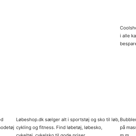
Coolsho
i alle 
bespare
ed
Løbeshop.dk sælger alt i sportstøj og sko til løb,
Bubble
odetøj
cykling og fitness. Find løbetøj, løbesko,
på mass
cykeltøj, cykelsko til gode priser.
m.m.