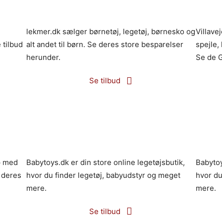
lekmer.dk sælger børnetøj, legetøj, børnesko og
Villave
 tilbud
alt andet til børn. Se deres store besparelser
spejle,
herunder.
Se de G
Se tilbud
p med
Babytoys.dk er din store online legetøjsbutik,
Babytoy
 deres
hvor du finder legetøj, babyudstyr og meget
hvor du
mere.
mere.
Se tilbud