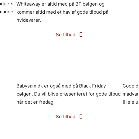
adgets
Whiteaway er altid med på BF bølgen og
Skouse
t mange
kommer altid med et hav af gode tilbud på
40% på 
hvidevarer.
herund
Se tilbud
Babysam.dk er også med på Black Friday
Coop.dk
bølgen. Du vil blive præsenteret for gode tilbud
madvar
når det er fredag.
(Hele u
Se tilbud