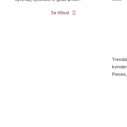
Se tilbud
Trendda
kvinde
Pieces