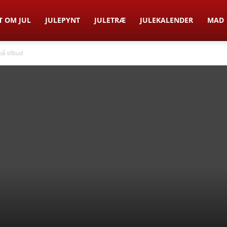
T OM JUL
JULEPYNT
JULETRÆ
JULEKALENDER
MAD
på tilbud