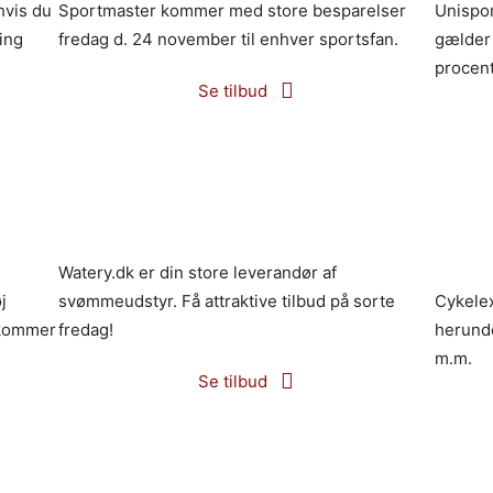
hvis du
Sportmaster kommer med store besparelser
Unispor
ing
fredag d. 24 november til enhver sportsfan.
gælder 
procent
Se tilbud
Watery.dk er din store leverandør af
j
svømmeudstyr. Få attraktive tilbud på sorte
Cykelex
r kommer
fredag!
herunde
m.m.
Se tilbud