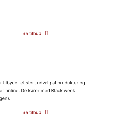
n går helt AMOK Black Friday med hele
alle varer i butikken! Se de mange tilbud
er.
Se tilbud
 tilbyder et stort udvalg af produkter og
er online. De kører med Black week
gen).
Se tilbud